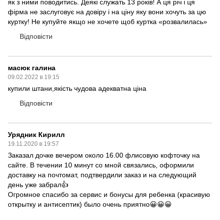
як з ними поводитись. Деякі служать 13 років! А ця річ і ця
фірма не заслуговує на довіру і на ціну яку вони хочуть за цю
куртку! Не купуйте якщо не хочете щоб куртка «розвалилась»
Відповісти
масюк галина
09.02.2022 в 19:15
купили штани,якість чудова адекватна ціна
Відповісти
Урядник Кирилл
19.11.2020 в 19:57
Заказал дочке вечером около 16.00 флисовую кофточку на
сайте. В течении 10 минут со мной связались, оформили
доставку на почтомат, подтвердили заказ и на следующий
день уже забрал👍
Огромное спасибо за сервис и бонусы для ребенка (красивую
открытку и антисептик) было очень приятно😀😀😀