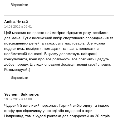
Відповісти
Алёна Читай
14.08.2019 в 09:41
Цей магазин це просто неймовірне відкриття року, особисто
для мене. Тут є величезний вибір спортивного спорядження та
повсякденних речей, а також супутних товарів. Все можна
подивитись, поміряти, помацати, та навіть понюхати в
необмеженій кількості. В цьому допоможуть найкращі
консультанти, вони про все розкажуть, все пояснять і дадуть
добру пораду. Ці люди справжні фахівці і знавці своєї справи.
Рекомендую! :)
Відповісти
Yevhenii Sukhonos
19.07.2019 в 14:08
Чудовий й ввічливий персонал. Гарний вибір одягу та іншого
стафу для відпочинку у поході або подорожі в гори.
Наприклад, там є чудові рюкзаки для подорожей на 20 літрів,