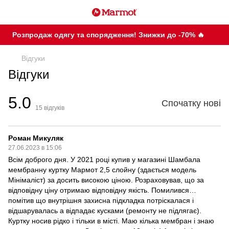
Розпродаж одягу та спорядження! Знижки до -70% 🔥
Відгуки
Відгуки
5.0
Спочатку нові
15
відгуків
Роман Микуляк
27.06.2023 в 15:06
Всім доброго дня. У 2021 році купив у магазині Шамбала
мембранну куртку Мармот 2,5 слойну (здається модель
Мінімаліст) за досить високою ціною. Розраховував, що за
відповідну ціну отримаю відповідну якість. Помилився…
помітив що внутрішня захисна підкладка потріскалася і
відшарувалась а відпадає кусками (ремонту не підлягає).
Куртку носив рідко і тільки в місті. Маю кілька мембран і знаю