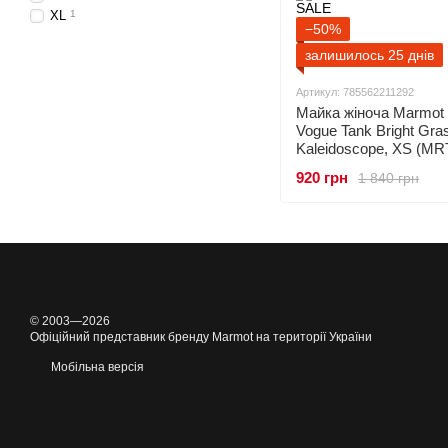
XL
1
−50%
залишилось 25 днів
Артикул: 785562211292
Майка жіноча Marmot
Vogue Tank Bright Gra
Kaleidoscope, XS (MR
6566.8493-XS)
920 грн
1 840 грн
© 2003—2026
Офіційний представник бренду Marmot на території України
Мобільна версія