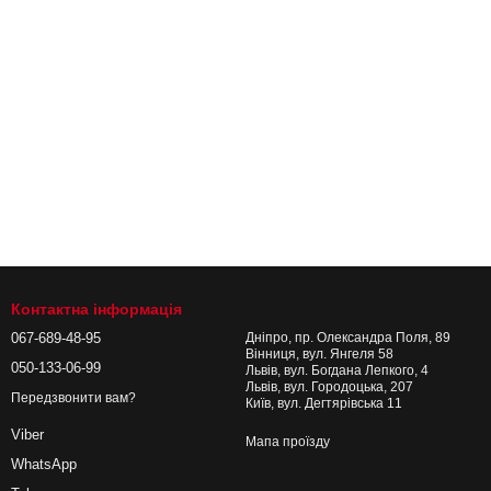
Контактна інформація
067-689-48-95
Дніпро, пр. Олександра Поля, 89
Вінниця, вул. Янгеля 58
050-133-06-99
Львів, вул. Богдана Лепкого, 4
Львів, вул. Городоцька, 207
Передзвонити вам?
Київ, вул. Дегтярівська 11
Viber
Мапа проїзду
WhatsApp