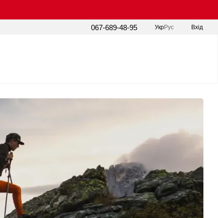
067-689-48-95
Укр
Рус
Вхід