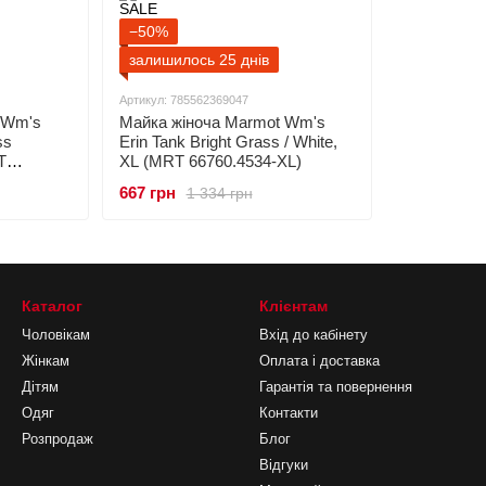
−50%
залишилось 25 днів
Артикул: 785562369047
 Wm's
Майка жіноча Marmot Wm's
ss
Erin Tank Bright Grass / White,
T
XL (MRT 66760.4534-XL)
667 грн
1 334 грн
Каталог
Клієнтам
Чоловікам
Вхід до кабінету
Жінкам
Оплата і доставка
Дітям
Гарантія та повернення
Одяг
Контакти
Розпродаж
Блог
Відгуки