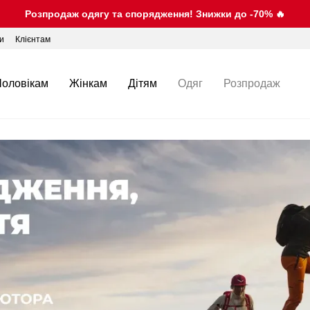
Розпродаж одягу та спорядження! Знижки до -70% 🔥
ки
Клієнтам
Чоловікам
Жінкам
Дітям
Одяг
Розпродаж