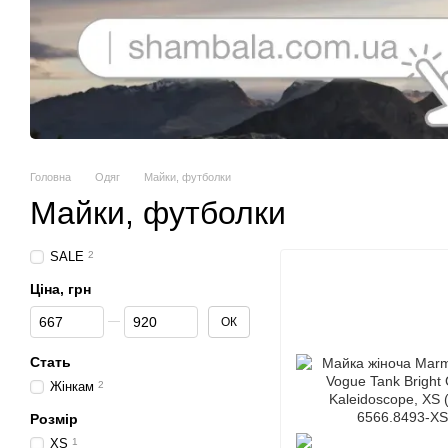
Головна
Одяг
Майки, футболки
Майки, футболки
SALE
2
Ціна, грн
Від Ціна, грн
До Ціна, грн
ОК
Стать
Жінкам
2
Розмір
XS
1