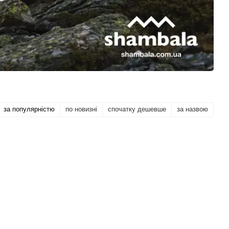
за популярністю
по новизні
спочатку дешевше
за назвою