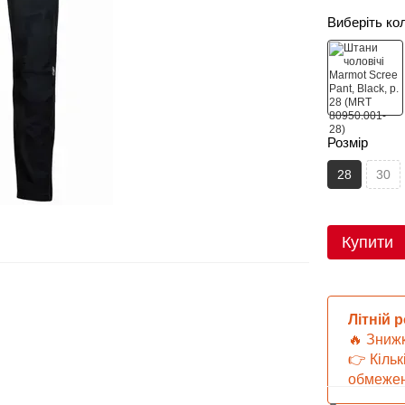
Виберіть ко
Розмір
28
30
Купити
Літній 
🔥 Зниж
👉 Кільк
обмежен