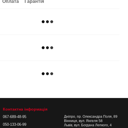
Оплата
Гарантія
Контактна інформація
067-689-48-95
Дніпро, пр. Олександра Поля, 89
Вінниця, вул. Янгеля 58
050-133-06-99
Львів, вул. Богдана Лепкого, 4