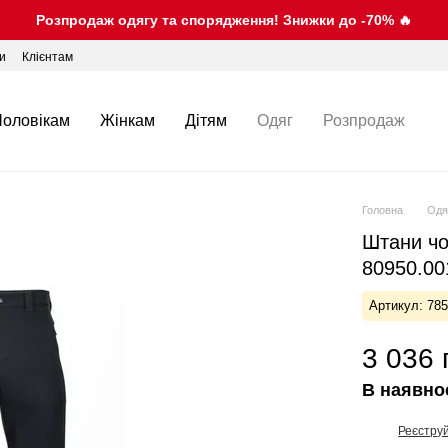
Розпродаж одягу та спорядження! Знижки до -70% 🔥
ки
Клієнтам
Чоловікам
Жінкам
Дітям
Одяг
Розпродаж
Головна
Одя
Штани чо
80950.00
Артикул: 78
3 036 
В наявно
Реєстру
%