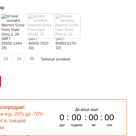
лір
32
34
38
Таблиця розмірів
розпродаж!
До кінця акції
ки від -20% до -70%
0
00
00
00
ість товарів
дні
години
хв
сек
а.