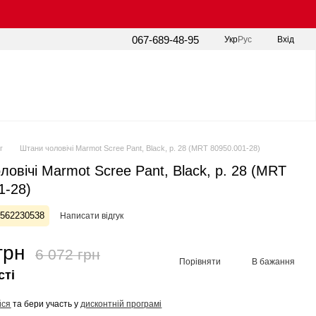
067-689-48-95
Укр
Рус
Вхід
г
Штани чоловічі Marmot Scree Pant, Black, р. 28 (MRT 80950.001-28)
ловічі Marmot Scree Pant, Black, р. 28 (MRT
1-28)
5562230538
Написати відгук
грн
6 072 грн
Порівняти
В бажання
сті
йся
та бери участь у
дисконтній програмі