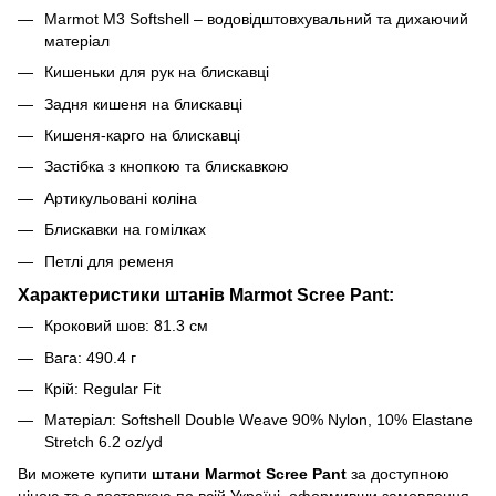
Marmot M3 Softshell – водовідштовхувальний та дихаючий
матеріал
Кишеньки для рук на блискавці
Задня кишеня на блискавці
Кишеня-карго на блискавці
Застібка з кнопкою та блискавкою
Артикульовані коліна
Блискавки на гомілках
Петлі для ременя
Характеристики штанів Marmot Scree Pant:
Кроковий шов: 81.3 см
Вага: 490.4 г
Крій: Regular Fit
Матеріал: Softshell Double Weave 90% Nylon, 10% Elastane
Stretch 6.2 oz/yd
Ви можете купити
штани Marmot Scree Pant
за доступною
ціною та з доставкою по всій Україні, оформивши замовлення