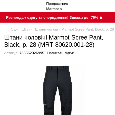
Розпродаж одягу та спорядження! Знижки до -70% 🔥
Одяг
Штани
Штани чоловічі Marmot Scree Pant, Black, р. 2
Штани чоловічі Marmot Scree Pant,
Black, р. 28 (MRT 80620.001-28)
Артикул:
785562026995
Написати відгук