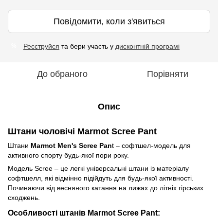
Повідомити, коли з'явиться
Реєструйся
та бери участь у
дисконтній програмі
%
До обраного
Порівняти
Опис
Штани чоловічі Marmot Scree Pant
Штани
Marmot Men's Scree Pan
t – софтшел-модель для
активного спорту будь-якої пори року.
Модель Scree – це легкі універсальні штани із матеріалу
софтшелл, які відмінно підійдуть для будь-якої активності.
Починаючи від весняного катання на лижах до літніх гірських
сходжень.
Особливості штанів Marmot Scree Pant: