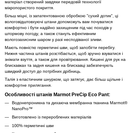
матеріал створений завдяки передовій технології
мікропористого покриття.
Більш міцні, із запатентованою обробкою "сухий дотик", ці
вологовідштовхуючі штани допоможуть вам почуватися
комфортно і бути надійно захищеним під час походів у
штормову погоду, а також стануть ефективним
вологозахисним шаром у разі несподіваної зливи.
Мають повністю герметичні шви, щоб запобігти перебігу.
Нижня частина штанів розстібається, щоб зручно взуватися і
знімати взуття, а також для провітрювання. Кишені для рук на
блискавках та задня кишеня на блискавці забезпечують
швидкий доступ до потрібних дрібниць.
Талія з еластичним шнурком, що затягує, дає більш щільне і
комфортне прилягання.
Особливості штанів Marmot PreCip Eco Pant:
Водонепроникна та дихаюча мембранна тканина Marmot®
NanoPro™
Виготовлено із перероблених матеріалів
100% герметичні шви