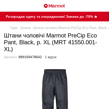
Розпродаж одягу та спорядження! Знижки до -70% 🔥
Одяг
Штани
Штани чоловічі Marmot PreCip Eco Pant, Black,
Штани чоловічі Marmot PreCip Eco
Pant, Black, р. XL (MRT 41550.001-
XL)
Артикул:
889169478642
1 відгук