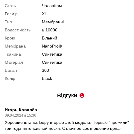
Стать
Чоловікам
Розмір
XL
Тип
Мембранні
Водостійкість
≥ 10000
Крою
Вільний
Мембрана
NanoPro®
Тканина
Синтетика
Матеріал
Синтетика
Вага, г
300
Колір
Black
Відгуки
1
Игорь Ковалёв
09.04.2024 в 15:36
Хорошие штаны. Беру вторые этой модели. Первые "прожили"
три года интенсивной носки. Отличное соотношение цена-