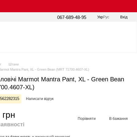
067-689-48-95
Укр
Рус
Вхід
г
Штани
Marmot Mantra Pant, XL - Green Bean (MRT 71700.4607-XL)
ловічі Marmot Mantra Pant, XL - Green Bean
00.4607-XL)
5562282315
Написати відгук
 грн
Порівняти
В бажання
наявності
йся
та бери участь у
дисконтній програмі