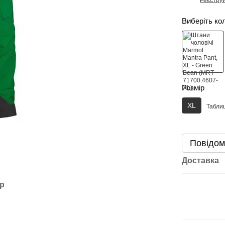
%
Виберіть ко
Розмір
XL
Таблиц
Повідом
Доставка
ар