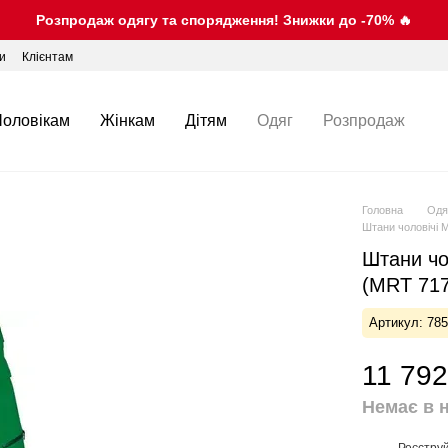
Розпродаж одягу та спорядження! Знижки до -70% 🔥
ки
Клієнтам
Чоловікам
Жінкам
Дітям
Одяг
Розпродаж
Головна
Одя
Штани чоловічі 
Штани чо
(MRT 717
Артикул: 78
11 792
Немає в 
Реєстру