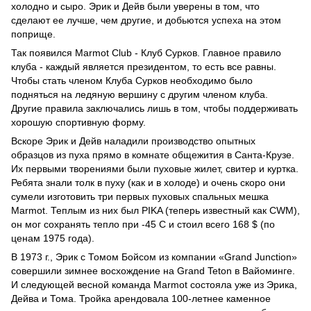
холодно и сыро. Эрик и Дейв были уверены в том, что
сделают ее лучше, чем другие, и добьются успеха на этом
поприще.
Так появился Marmot Club - Клуб Сурков. Главное правило
клуба - каждый является президентом, то есть все равны.
Чтобы стать членом Клуба Сурков необходимо было
подняться на ледяную вершину с другим членом клуба.
Другие правила заключались лишь в том, чтобы поддерживать
хорошую спортивную форму.
Вскоре Эрик и Дейв наладили производство опытных
образцов из пуха прямо в комнате общежития в Санта-Крузе.
Их первыми творениями были пуховые жилет, свитер и куртка.
Ребята знали толк в пуху (как и в холоде) и очень скоро они
сумели изготовить три первых пуховых спальных мешка
Marmot. Теплым из них был PIKA (теперь известный как CWM),
он мог сохранять тепло при -45 С и стоил всего 168 $ (по
ценам 1975 года).
В 1973 г., Эрик с Томом Бойсом из компании «Grand Junction»
совершили зимнее восхождение на Grand Teton в Вайоминге.
И следующей весной команда Marmot состояла уже из Эрика,
Дейва и Тома. Тройка арендовала 100-летнее каменное