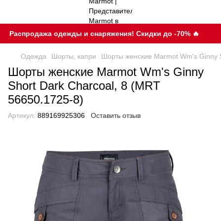
Распродажа одежды и снаряжения! Скидки до -70% 🔥
Одежда
Шорты, капри
Шорты женские Marmot Wm's Ginny S
Шорты женские Marmot Wm's Ginny
Short Dark Charcoal, 8 (MRT
56650.1725-8)
Артикул:
889169925306
Оставить отзыв