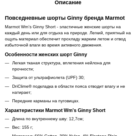
Описание
Повседневные шорты Ginny бренда Marmot
Marmot Wm's Ginny Short - эластичные женские шорты на
каждый день или для отдыха на природе. Легкий, приятный на
ощупь материал обеспечит прохладу жарким летом и отвод
избыточной влаги во время активного движения.
Особенности женских шорт Ginny
Легкая тканая структура, вплетения нейлона для
прочности;
Защита от ультрафиолета (UPF) 30;
DriClime® подкладка в области пояса отводит влагу и не
натирает;
Передние карманы на пуговицах.
Характеристики Marmot Wm's Ginny Short
Длина по внутреннему шву:
12,7см;
Вес:
155 г;
Материал
: 66% Cotton, 30% Nylon, 4% Elastane Plain