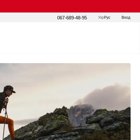
067-689-48-95
Укр
Рус
Вход