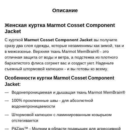
Описание
Женская куртка Marmot Cosset Component
Jacket
С курткой
Marmot Cosset Component Jacket
вы получите
сразу два слоя одежды, которые незаменимы как зимой, так и
в межсезонье. Верхняя ткань Marmot MemBrain® - это
отличная защита от воды и ветра, а подстежка из плотного
бархатистого флиса согреет вас и создаст уют. Наденьте
съемный штормовой капюшон - и вы готовы ко всему.
Особенности куртки Marmot Cosset Component
Jacket:
Водонепроницаемая и дышащая ткань Marmot MemBrain®
100% проклеенные швы - для абсолютной
водонепроницаемости
Штормовой капюшон с ламинированным козырьком
отстегивается
PitZips™ - Молнии в области подмышек для агрессивной