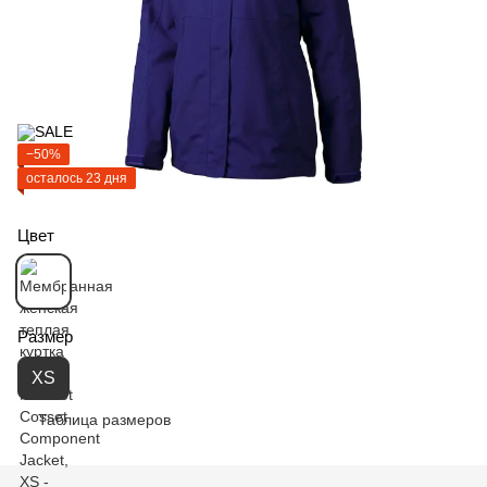
−50%
осталось 23 дня
Цвет
Размер
XS
Таблица размеров